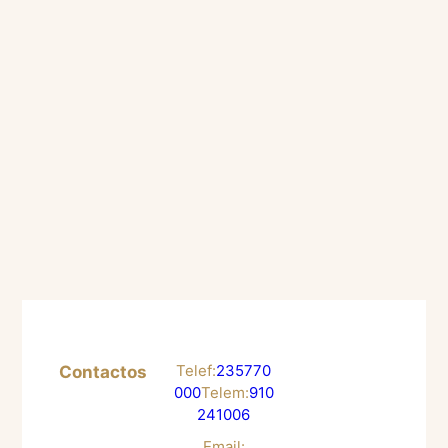
22 Out 2025
Estágios Profissionais
Divulgação
Telef:
235 770
Contactos
000
Telem:
910
241 006
Email: