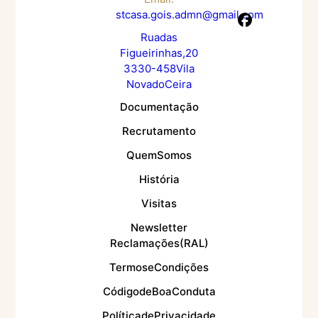
stcasa.gois.admn@gmail.com
Rua das
Figueirinhas, 20
3330 - 458 Vila
Nova do Ceira
Documentação
Recrutamento
Quem Somos
História
Visitas
Newsletter
Reclamações (RAL)
Termos e Condições
Código de Boa Conduta
Política de Privacidade