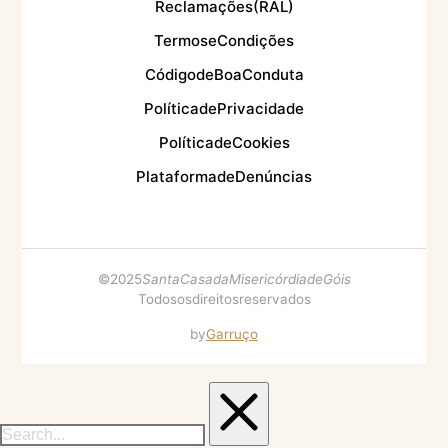
Reclamações (RAL)
Termos e Condições
Código de Boa Conduta
Política de Privacidade
Política de Cookies
Plataforma de Denúncias
© 2025
Santa Casa da Misericórdia de Góis
Todos os direitos reservados
by
Garruço