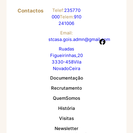
Telef:
235 770
Contactos
000
Telem:
910
241 006
Email:
stcasa.gois.admn@gmail.com
Rua das
Figueirinhas, 20
3330 - 458 Vila
Nova do Ceira
Documentação
Recrutamento
Quem Somos
História
Visitas
Newsletter