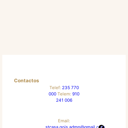
Contactos
Telef:
235 770
000
Telem:
910
241 006
Email:
stcasa.gois.admn@gmail.com