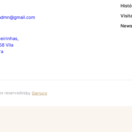
Histó
Visit
.admn@gmail.com
News
eirinhas,
58 Vila
ra
tos reservados
by
Garruço