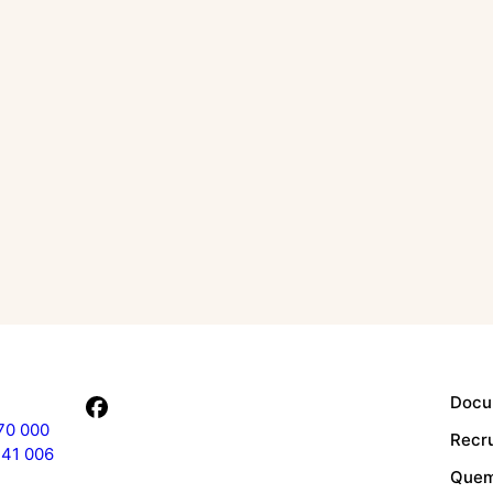
Docu
70 000
Recr
241 006
Quem