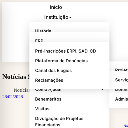
Início
Instituição
Respostas Sociais
História
Balcão Online
Quem Somos
ERPI
Notícias
Missão, Visão e Valores
SAD
Pré-inscrições ERPI, SAD, CD
Contactos
Mensagem da Provedora
CD
Plataforma de Denúncias
Órgãos Sociais
Projetos e Parcerias
Proje
Canal dos Elogios
Notícias SCM Góis | 2.ª Quinzena de Fever
Património
Outros Serviços
Parce
Servi
Reclamações
Como Ajudar
Donat
Notícias
28/02/2026
Beneméritos
Admis
Visitas
Divulgação de Projetos
Financiados
No