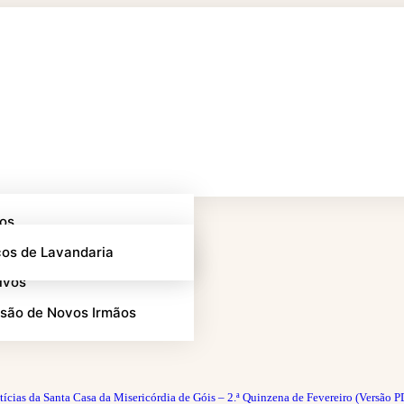
tos
eiro
rias
ços de Lavandaria
ivos
são de Novos Irmãos
tícias da Santa Casa da Misericórdia de Góis – 2.ª Quinzena de Fevereiro (Versão P