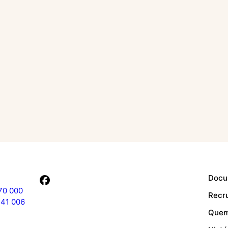
Docu
70 000
Recr
241 006
Quem