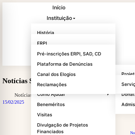
Início
Instituição
Respostas Sociais
História
Balcão Online
Quem Somos
ERPI
Notícias
Missão, Visão e Valores
SAD
Pré-inscrições ERPI, SAD, CD
Contactos
Mensagem da Provedora
CD
Plataforma de Denúncias
Órgãos Sociais
Projetos e Parcerias
Proje
Canal dos Elogios
Notícias SCM Góis | 1.ª Quinzena de Fever
Património
Outros Serviços
Parce
Servi
Reclamações
Como Ajudar
Donat
Notícias
15/02/2025
Beneméritos
Admis
Visitas
Divulgação de Projetos
Financiados
No