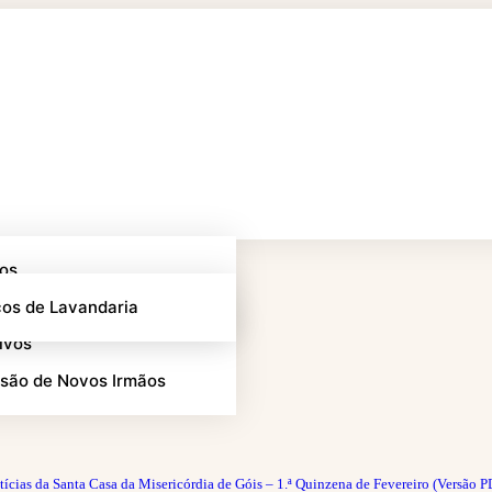
tos
eiro
rias
ços de Lavandaria
ivos
são de Novos Irmãos
tícias da Santa Casa da Misericórdia de Góis – 1.ª Quinzena de Fevereiro (Versão P