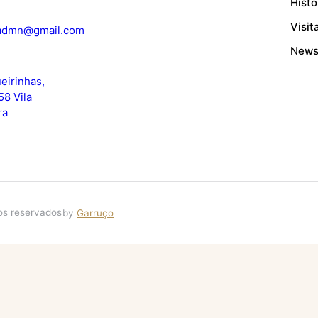
Histó
Visit
.admn@gmail.com
News
eirinhas,
58 Vila
ra
tos reservados
by
Garruço