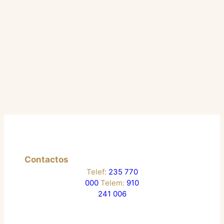
Contactos
Telef:
235 770
000
Telem:
910
241 006