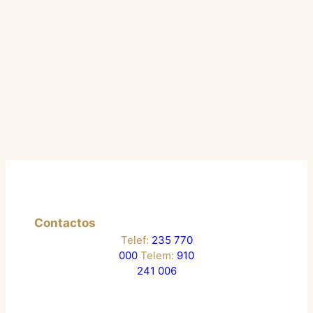
Contactos
Telef:
235 770
000
Telem:
910
241 006