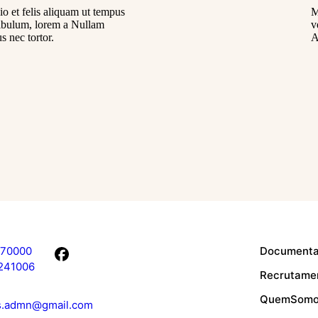
io et felis aliquam ut tempus
M
tibulum, lorem a Nullam
v
s nec tortor.
A
770 000
Document
241 006
Recrutame
Quem Som
is.admn@gmail.com