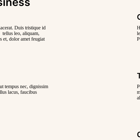
siness
cerat. Duis tristique id
H
 tellus leo, aliquam,
l
s et, dolor amet feugiat
P
 ut tempus nec, dignissim
P
ellus lacus, faucibus
m
a