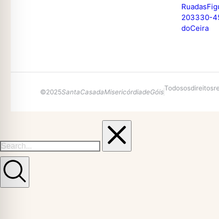
Rua das Fig
20 3330 - 4
do Ceira
Todos os direitos 
© 2025
Santa Casa da Misericórdia de Góis