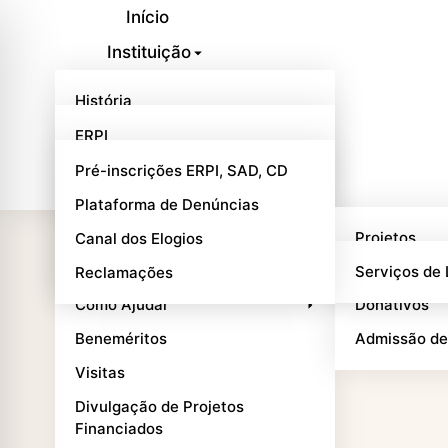
Início
Instituição
Respostas Sociais
História
Balcão Online
Quem Somos
ERPI
Notícias
Missão, Visão e Valores
SAD
Pré-inscrições ERPI, SAD, CD
Contactos
Mensagem da Provedora
CD
Plataforma de Denúncias
Órgãos Sociais
Projetos e Parcerias
Projetos
Canal dos Elogios
About
Património
Outros Serviços
Parcerias
Serviços de
Reclamações
Como Ajudar
Donativos
You are here:
Home
About
Beneméritos
Admissão de
Visitas
Divulgação de Projetos
Financiados