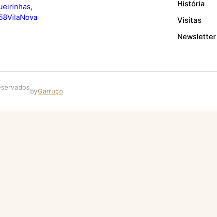
História
ueirinhas,
58 Vila Nova
Visitas
Newsletter
reservados
by
Garruço