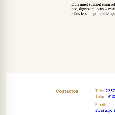
Duis amet suscipit enim od
nec, dignissim lacus – ves
tellus leo, aliquam ut tempu
Telef:
235 
Contactos
Telem:
910 
Email:
stcasa.go