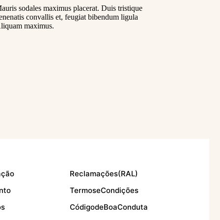
auris sodales maximus placerat. Duis tristique
enenatis convallis et, feugiat bibendum ligula
liquam maximus.
ação
Reclamações (RAL)
nto
Termos e Condições
os
Código de Boa Conduta